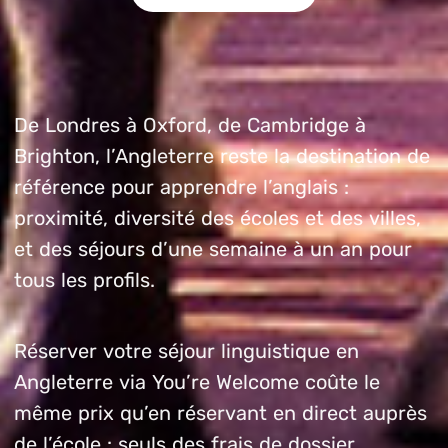
De Londres à Oxford, de Cambridge à
Brighton, l’Angleterre reste la destination de
référence pour apprendre l’anglais :
proximité, diversité des écoles et des villes,
et des séjours d’une semaine à un an pour
tous les profils.
Réserver votre séjour linguistique en
Angleterre via You’re Welcome coûte le
même prix qu’en réservant en direct auprès
de l’école : seuls des frais de dossier