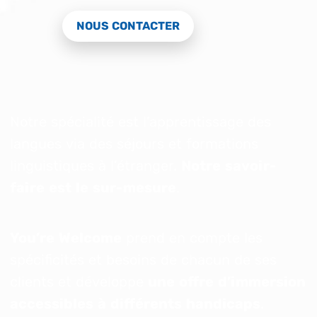
NOUS CONTACTER
Notre spécialité est l’apprentissage des
langues via des séjours et formations
linguistiques à l’étranger.
Notre savoir-
faire est le sur-mesure
.
You’re Welcome
prend en compte les
spécificités et besoins de chacun de ses
clients et développe
une offre d’immersion
accessibles à différents handicaps
.