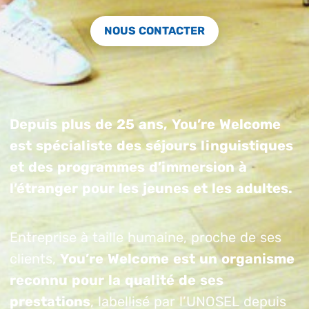
NOUS CONTACTER
Depuis plus de 25 ans, You’re Welcome
est spécialiste des séjours linguistiques
et des programmes d’immersion à
l’étranger pour les jeunes et les adultes.
Entreprise à taille humaine, proche de ses
clients,
You’re Welcome est un organisme
reconnu pour la qualité de ses
prestations
, labellisé par l’UNOSEL depuis