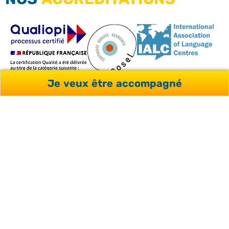
Je veux être accompagné
NOS LABELS ET
ACCRÉDITATIONS
SUIVEZ-NOUS SUR LES RÉSEAUX SOCIAUX :
Facebook
Linkedin
Instagram