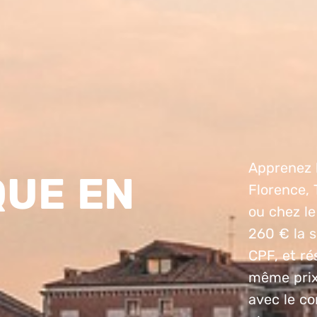
Apprenez l
QUE EN
Florence, 
ou chez le
260 € la s
CPF, et ré
même prix 
avec le con