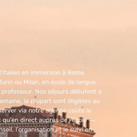
’italien en immersion à Rome,
Turin ou Milan, en école de langue
 professeur. Nos séjours débutent à
emaine, la plupart sont éligibles au
server via notre agence coûte le
qu’en direct auprès de l’école —
seil, l’organisation et le suivi en