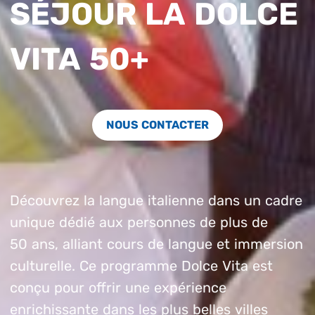
SÉJOUR LA DOLCE
VITA 50+
NOUS CONTACTER
Découvrez la langue italienne dans un cadre
unique dédié aux personnes de plus de
50 ans, alliant cours de langue et immersion
culturelle. Ce programme Dolce Vita est
conçu pour offrir une expérience
enrichissante dans les plus belles villes