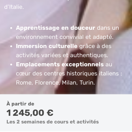
d’Italie.
Apprentissage en douceur
dans un
environnement convivial et adapté.
Immersion culturelle
grâce à des
activités variées et authentiques.
Emplacements exceptionnels
au
cœur des centres historiques italiens :
Rome, Florence, Milan, Turin.
À partir de
1 245,00 €
Les 2 semaines de cours et activités