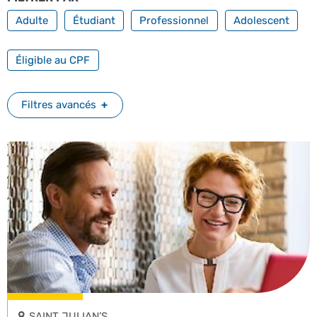
Adulte
Étudiant
Professionnel
Adolescent
FILTRER PAR FORMATION PROFESSIONNELLE
Éligible au CPF
Filtres avancés
SAINT JULIAN’S