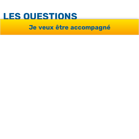
LES QUESTIONS
FRÉQUENTES
Je veux être accompagné
Combien coûte un séjour linguistique
à Malte ?
Malte est-elle vraiment la destination
la moins chère pour apprendre
l’anglais ?
Un séjour linguistique à Malte est-il
éligible au CPF ?