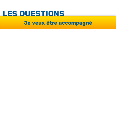
LES QUESTIONS
FRÉQUENTES
Je veux être accompagné
Combien coûte un séjour linguistique
à Malte ?
Malte est-elle vraiment la destination
la moins chère pour apprendre
l’anglais ?
Un séjour linguistique à Malte est-il
éligible au CPF ?