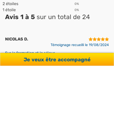
2 étoiles
0%
1 étoile
0%
Avis 1 à 5
sur un total de 24
NICOLAS D.
Témoignage recueilli le 19/08/2024
Sur la formation et le séjour
Au niveau de l’apprentissage, top ! Malte est un
Je veux être accompagné
super pays, il y a de supers endroits. C’est un pays
multiculturel donc on rencontre pas mal de gens
de différents horizons. Par contre au niveau de
l’hébergement, c’est une catastrophe, si les gens
se respectent pas, ça peut vite finir au cauchemar
que ça soit en terme d’hygiène, en terme de
sommeil et également pour la nourriture, se faire à
manger quand on est plus de 10 pour une cuisine,