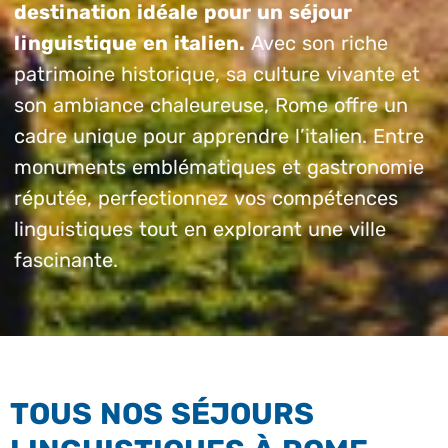
destination idéale pour un séjour
linguistique en italien.
Avec son riche
patrimoine historique, sa culture vivante et
son ambiance chaleureuse, Rome offre un
cadre unique pour apprendre l’italien. Entre
monuments emblématiques et gastronomie
réputée, perfectionnez vos compétences
linguistiques tout en explorant une ville
fascinante.
TOUS NOS SÉJOURS