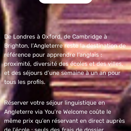
De Londres à Oxford, de Cambridge à
Brighton, l’Angleterre reste la destination de
référence pour apprendre l’anglais :
proximité, diversité des écoles et des villes,
et des séjours d’une semaine à un an pour
tous les profils.
Réserver votre séjour linguistique en
Angleterre via You’re Welcome coûte le
même prix qu’en réservant en direct auprès
de l’école : seuls des frais de dossier