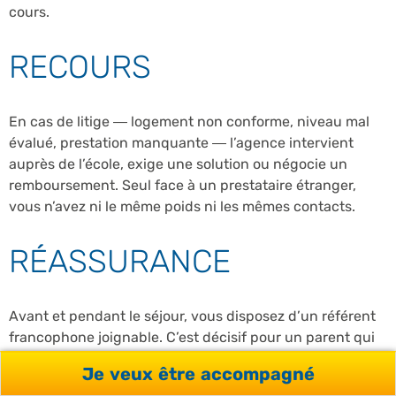
cours.
RECOURS
En cas de litige — logement non conforme, niveau mal
évalué, prestation manquante — l’agence intervient
auprès de l’école, exige une solution ou négocie un
remboursement. Seul face à un prestataire étranger,
vous n’avez ni le même poids ni les mêmes contacts.
RÉASSURANCE
Avant et pendant le séjour, vous disposez d’un référent
francophone joignable. C’est décisif pour un parent qui
envoie un mineur à l’étranger, ou pour un premier grand
Je veux être accompagné
départ : l’agence absorbe une partie de la charge