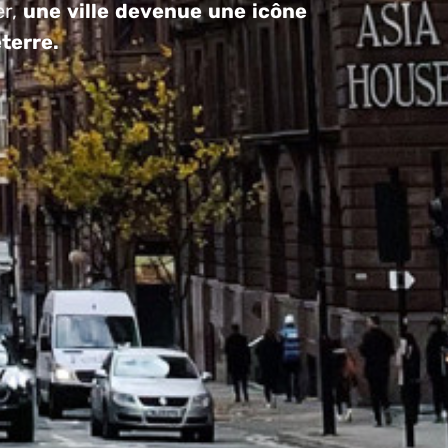
er,
une ville devenue une icône
eterre.