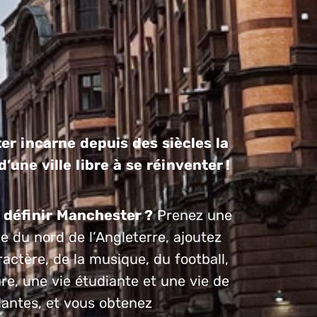
r incarne depuis des siècles la
’une ville libre à se réinventer !
définir Manchester ?
Prenez une
le du nord de l’Angleterre, ajoutez
ractère, de la musique, du football,
ure, une vie étudiante et une vie de
dantes, et vous obtenez