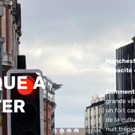
Mancheste
capacité d
QUE À
Comment 
TER
grande vil
un fort ca
de la cult
nuit trépi