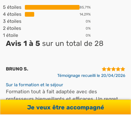
5 étoiles
85,71%
4 étoiles
14,29%
3 étoiles
0%
2 étoiles
0%
1 étoile
0%
Avis 1 à 5
sur un total de 28
BRUNO S.
Témoignage recueilli le 20/04/2026
Sur la formation et le séjour
Formation tout à fait adaptée avec des
professeurs bienveillants et efficaces. Un regret
toutefois d’avoir travaillé quasi uniquement sur le
Je veux être accompagné
thème de la « food ». Je recommanderai l’école.
Sur l'accompagnement You're Welcome
Je recommanderai YW pour la bonne coordination