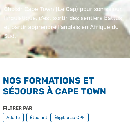
Choisir Cape Town (Le Cap) pour son séjour
linguistique, c’est sortir des sentiers battus
et partir apprendre l’anglais en Afrique du
Sud.
NOS FORMATIONS ET
SÉJOURS À CAPE TOWN
FILTRER PAR
PROFILS
FILTRER PAR FORMATION PROFE
Adulte
Étudiant
Éligible au CPF