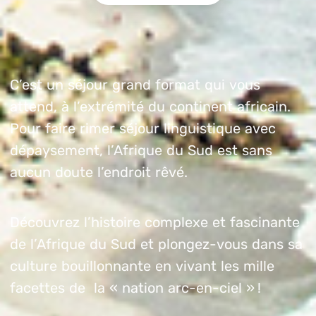
C’est un séjour grand format qui vous
attend, à l’extrémité du continent africain.
Pour faire rimer séjour linguistique avec
dépaysement, l’Afrique du Sud est sans
aucun doute l’endroit rêvé.
Découvrez l’histoire complexe et fascinante
de l’Afrique du Sud et plongez-vous dans sa
culture bouillonnante en vivant les mille
facettes de la « nation arc-en-ciel » !