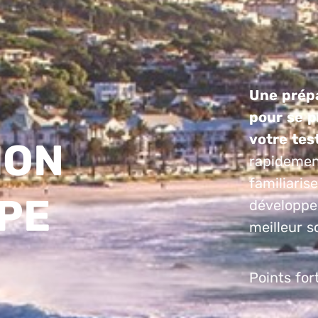
Une prépa
pour se p
votre tes
ION
rapidemen
familiaris
APE
développer
meilleur s
Points fort