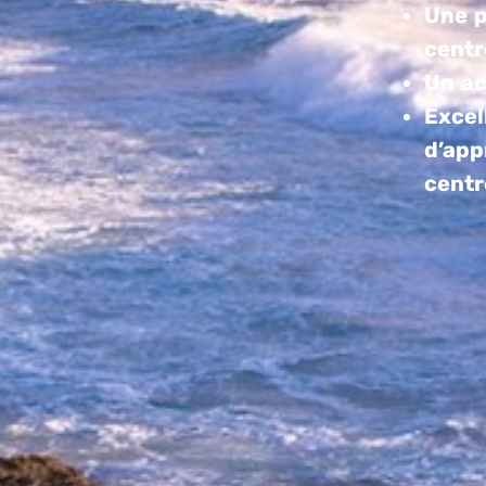
Une 
centr
Un a
Excel
d’app
centr