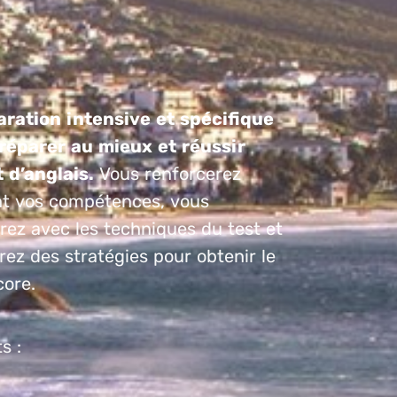
ration intensive et spécifique
réparer au mieux et réussir
t d’anglais.
Vous renforcerez
t vos compétences, vous
erez avec les techniques du test et
ez des stratégies pour obtenir le
core.
s :