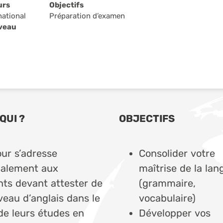
urs
Objectifs
national
Préparation d’examen
iveau
QUI ?
OBJECTIFS
our s’adresse
Consolider votre
palement aux
maîtrise de la lan
nts devant attester de
(grammaire,
veau d’anglais dans le
vocabulaire)
de leurs études en
Développer vos