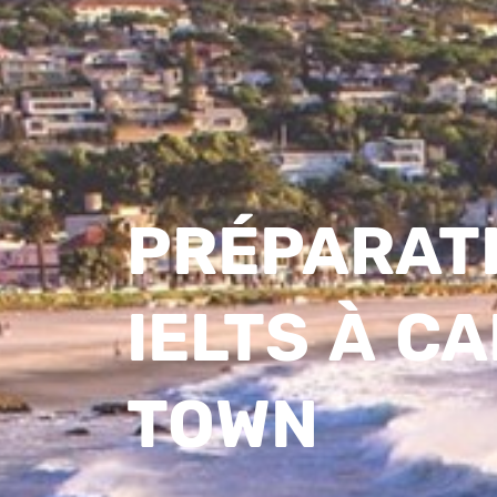
PRÉPARAT
IELTS À C
TOWN