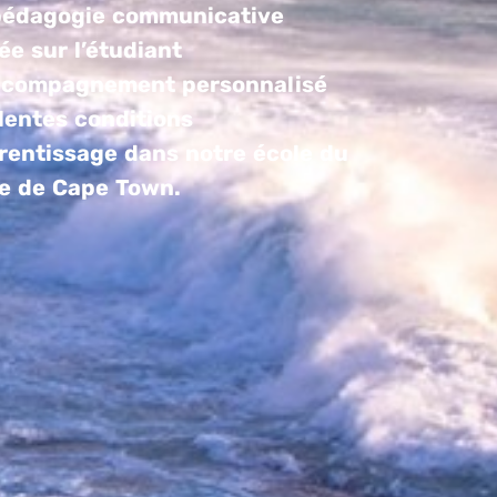
pédagogie communicative
ée sur l’étudiant
ccompagnement personnalisé
lentes conditions
rentissage dans notre école du
e de Cape Town.