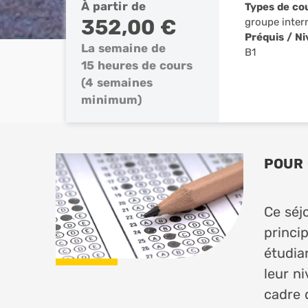
À partir de
Types de co
352,00 €
groupe inter
Préquis / N
La semaine de
B1
15 heures de cours
(4 semaines
minimum)
POUR 
Ce séj
princi
étudia
leur ni
cadre 