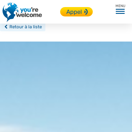
Cape Town
Appel
Retour à la liste