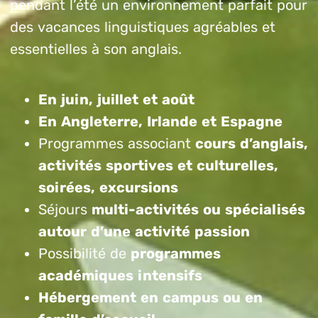
pendant l’été un environnement parfait pour
des vacances linguistiques agréables et
essentielles à son anglais.
En juin, juillet et août
En Angleterre, Irlande et Espagne
Programmes associant
cours d’anglais,
activités sportives et culturelles,
soirées, excursions
Séjours
multi-activités ou spécialisés
autour d’une activité passion
Possibilité de
programmes
académiques intensifs
Hébergement en campus ou en