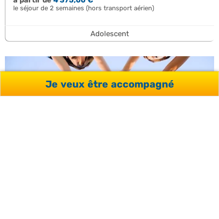
à partir de
4 375,00 €
le séjour de 2 semaines (hors transport aérien)
Adolescent
Je veux être accompagné
ANGLETERRE > CAMBRIDGE
SÉJOUR LINGUISTIQUE VOLLEY-BALL
Découvrez notre séjour linguistique Anglais et volleyball
au sein d’un superbe college britannique. Un séjour pour