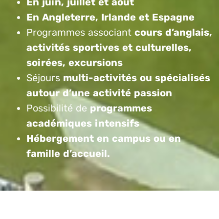
En juin, juillet et août
En Angleterre, Irlande et Espagne
Programmes associant
cours d’anglais,
activités sportives et culturelles,
soirées, excursions
Séjours
multi-activités ou spécialisés
autour d’une activité passion
Possibilité de
programmes
académiques intensifs
Hébergement en campus ou en
famille d’accueil.