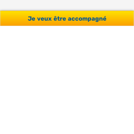
Je veux être accompagné
GARANTIE SATISFACTION
Avec un taux de satisfaction de 98% obtenu auprès de
nos clients.