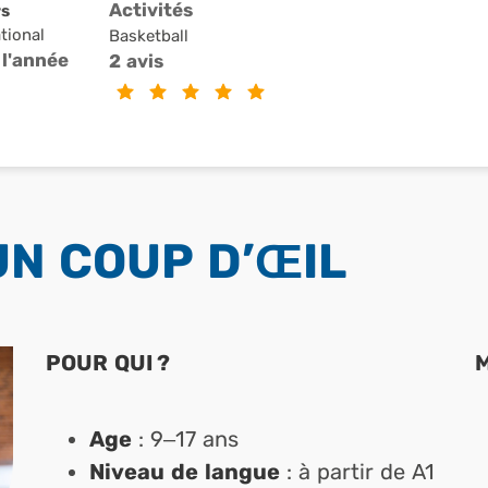
Activités
rs
tional
Basketball
 l'année
2 avis
é
UN COUP D’ŒIL
POUR QUI ?
Age
: 9–17 ans
Niveau de langue
: à partir de A1