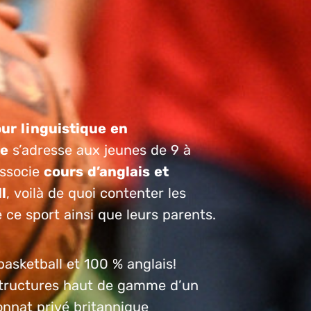
our linguistique en
re
s’adresse aux jeunes de 9 à
 associe
c
ours d’anglais et
l
, voilà de quoi contenter les
ce sport ainsi que leurs parents.
asketball et 100 % anglais!
structures haut de gamme d’un
onnat privé britannique