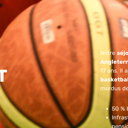
Notre
séj
Angleter
T
17 ans. Il
basketbal
mordus de 
50 % b
Infra
pensi