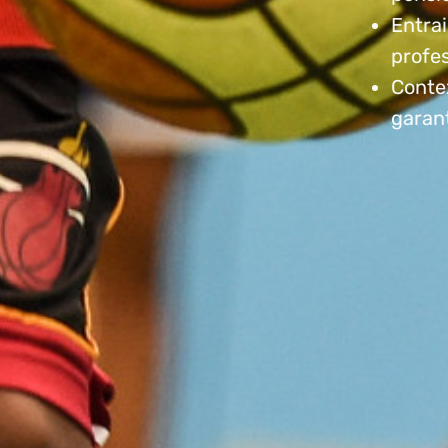
Entrai
profe
Conte
garan