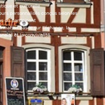
stique et culturelle
ours personnalisés conçus selon les
ns du participant
ormation basée sur l’échange, la
neité et la convivialité