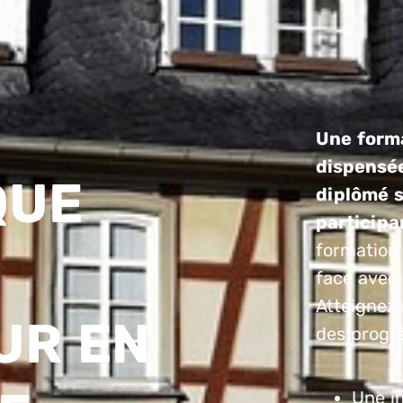
Une forma
dispensée
QUE
diplômé s
participa
formation
face avec
Atteignez 
UR EN
des progrè
Une im