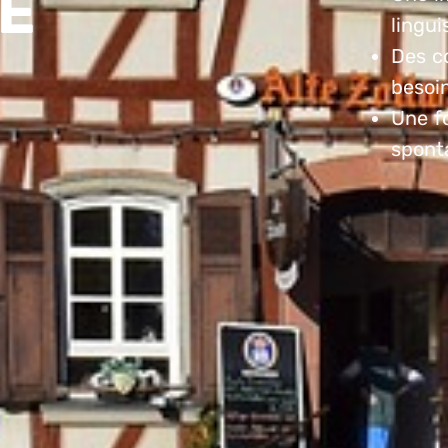
E
lingui
Des c
besoi
Une f
sponta