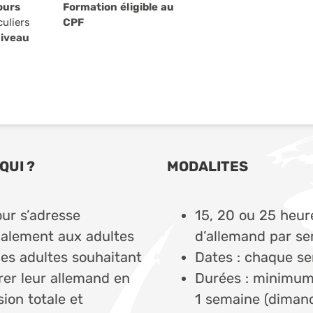
ours
Formation éligible au
culiers
CPF
Niveau
QUI ?
MODALITES
our s’adresse
15, 20 ou 25 heur
palement aux adultes
d’allemand par s
nes adultes souhaitant
Dates : chaque s
rer leur allemand en
Durées : minimu
ion totale et
1 semaine (diman