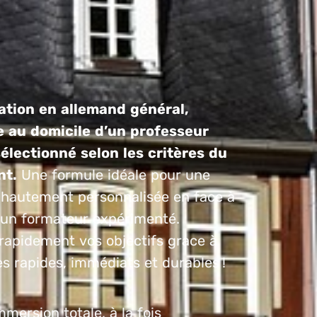
tion en allemand général,
 au domicile d’un professeur
électionné selon les critères du
nt.
Une formule idéale pour une
 hautement personnalisée en face à
 un formateur expérimenté.
rapidement vos objectifs grace à
s rapides, immédiats et durables !
mersion totale, à la fois