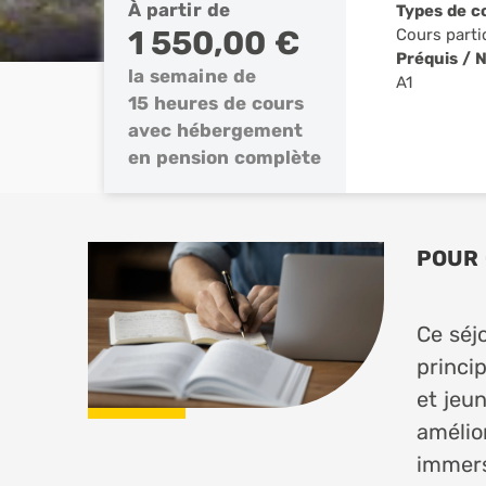
À partir de
Types de c
1 550,00 €
Cours parti
Préquis / 
la semaine de
A1
15 heures de cours
avec hébergement
en pension complète
POUR 
Ce séj
princi
et jeu
amélio
immers