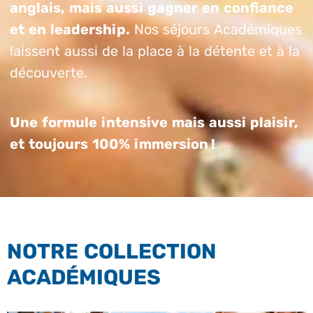
anglais, mais aussi gagner en confiance
et en leadership.
Nos séjours Académiques
laissent aussi de la place à la détente et à la
découverte.
Une formule intensive mais aussi plaisir,
et toujours 100% immersion !
NOTRE COLLECTION
ACADÉMIQUES