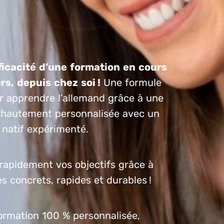
fficacité d’une formation en cours
ers, depuis chez soi !
Une formule
r apprendre l’allemand grâce à une
 hautement personnalisée avec un
 natif expérimenté.
rapidement vos objectifs grâce à
s concrets, rapides et durables !
ormation 100 % personnalisée,