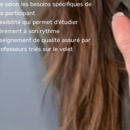
e selon les besoins spécifiques de
e participant
exibilité qui permet d’étudier
ièrement à son rythme
seignement de qualité assuré par
ofesseurs triés sur le volet