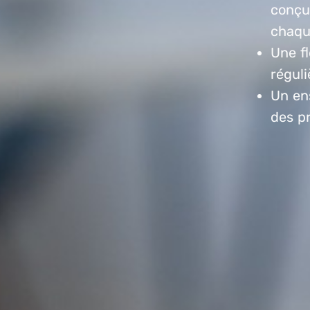
conçu
chaqu
Une fl
régul
Un en
des pr