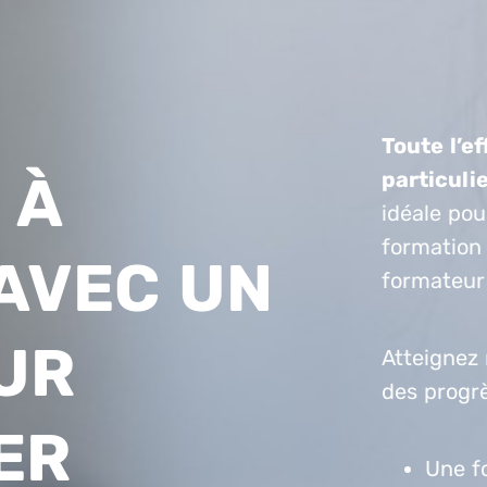
Toute l’e
 À
particuli
idéale pou
formation
AVEC UN
formateur
UR
Atteignez 
des progrè
ER
Une f