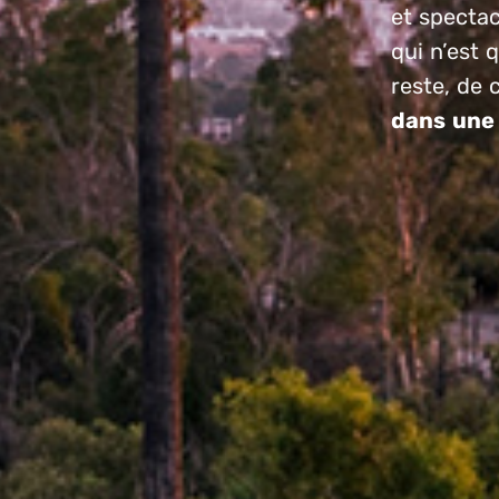
et spectac
qui n’est 
reste, de 
dans une