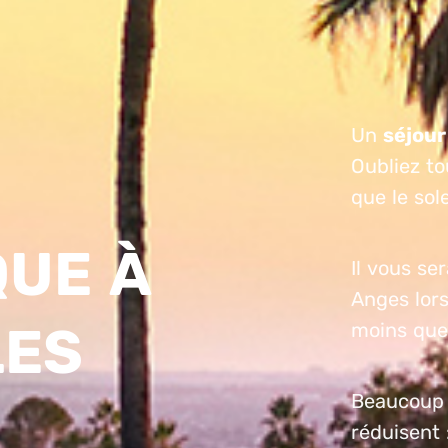
Un
séjour
Oubliez to
que le sole
QUE À
Il vous se
Anges lor
LES
moins que
Beaucoup d
réduisent 