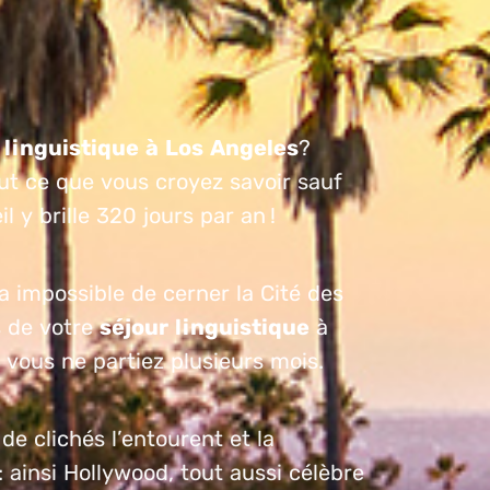
 linguistique à Los Angeles
?
ut ce que vous croyez savoir sauf
il y brille 320 jours par an !
ra impossible de cerner la Cité des
s de votre
séjour linguistique
à
 vous ne partiez plusieurs mois.
e clichés l’entourent et la
: ainsi Hollywood, tout aussi célèbre