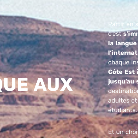
Partir en 
c’est
s’im
la langue
l’internat
chaque in
Côte Est à
QUE AUX
jusqu’au s
destinatio
adultes et
étudiants.
Et un choi