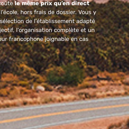
coûte
le même prix qu’en direct
l’école, hors frais de dossier. Vous y
sélection de l’établissement adapté
jectif, l’organisation complète et un
eur francophone joignable en cas
.