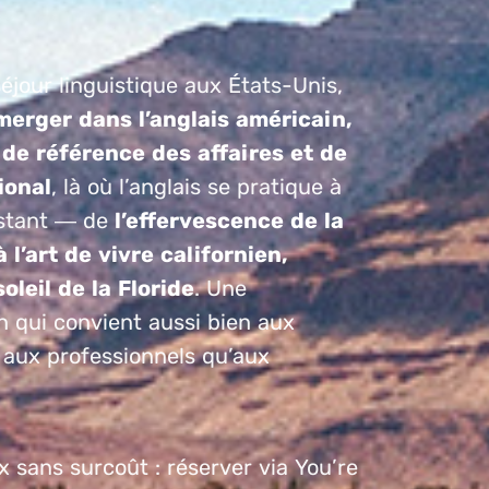
séjour linguistique aux États-Unis,
merger dans l’anglais américain,
 de référence des affaires et de
ional
, là où l’anglais se pratique à
stant — de
l’effervescence de la
 l’art de vivre californien,
oleil de la Floride
. Une
n qui convient aussi bien aux
 aux professionnels qu’aux
x sans surcoût : réserver via You’re