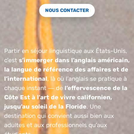
NOUS CONTACTER
Partir en séjour linguistique aux États-Unis,
c’est
s’immerger dans l’anglais américain,
la langue de référence des affaires et de
l’international
, là où l’anglais se pratique à
chaque instant — de
l’effervescence de la
Côte Est à l’art de vivre californien,
jusqu’au soleil de la Floride
. Une
destination qui convient aussi bien aux
adultes et aux professionnels qu’aux