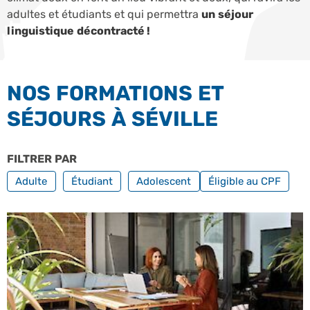
adultes et étudiants et qui permettra
un séjour
linguistique décontracté !
NOS FORMATIONS ET
SÉJOURS À SÉVILLE
FILTRER PAR
PROFILS
FILTRER PAR FORM
Adulte
Étudiant
Adolescent
Éligible au CPF