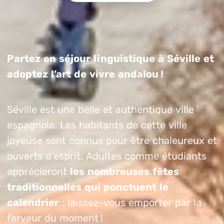
Partez en séjour linguistique à Séville et
adoptez l’art de vivre andalou !
Séville est une belle et authentique ville
espagnole. Les habitants de cette ville
joyeuse sont connus pour être chaleureux et
ouverts d’esprit. Adultes comme étudiants
apprécieront
les nombreuses fêtes
traditionnelles qui ponctuent le
calendrier
: laissez-vous emporter par la
ferveur du moment !