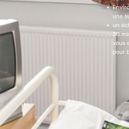
Envir
une s
un éc
30 min
vous 
pour b