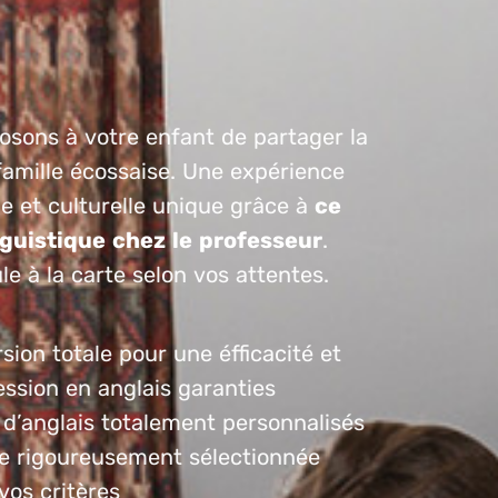
osons à votre enfant de partager la
famille écossaise. Une expérience
ue et culturelle unique grâce à
ce
nguistique chez le professeur
.
e à la carte selon vos attentes.
ion totale pour une éfficacité et
ession en anglais garanties
 d’anglais totalement personnalisés
le rigoureusement sélectionnée
vos critères