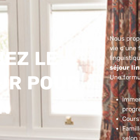
Nous prop
vie d’une 
EZ LE
linguistiq
séjour li
UR POUR
Une formul
Immers
N
progr
Cours
Famil
selon 