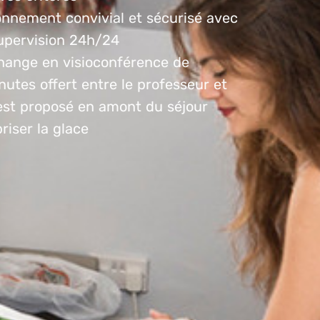
onnement convivial et sécurisé avec
upervision 24h/24
hange en visioconférence de
utes offert entre le professeur et
est proposé en amont du séjour
riser la glace