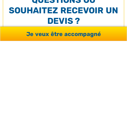
QUESTIONS OU
SOUHAITEZ RECEVOIR UN
DEVIS ?
Je veux être accompagné
Votre conseiller répondra à vos interrogations et vous
accompagnera de façon personnalisée dans votre
projet.
JE FORMULE MA
DEMANDE