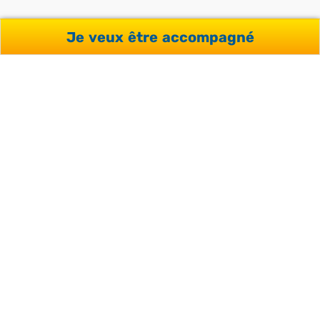
Je veux être accompagné
Le transport local
pour toutes les activités et
excursions en dehors du campus
Les
transferts groupés
depuis et vers London
Heathrow et Eurostar St Pancras (tous colleges),
Gatwick (Clayesmore et Worth), Stansted (Oundle)
L’assurance voyage
Le rapport et certificat de cours
Télécharger la page au format
PDF