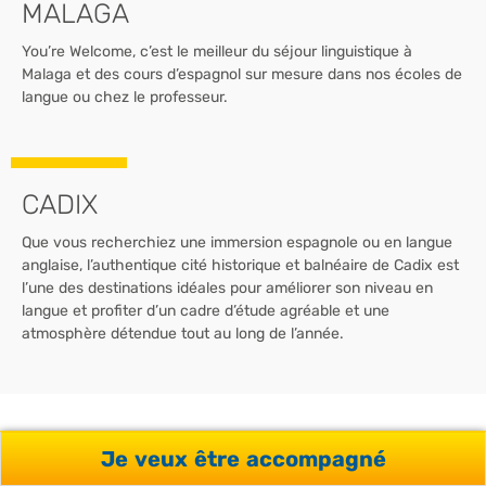
MALAGA
You’re Welcome, c’est le meilleur du séjour linguistique à
Malaga et des cours d’espagnol sur mesure dans nos écoles de
langue ou chez le professeur.
CADIX
Que vous recherchiez une immersion espagnole ou en langue
anglaise, l’authentique cité historique et balnéaire de Cadix est
l’une des destinations idéales pour améliorer son niveau en
langue et profiter d’un cadre d’étude agréable et une
atmosphère détendue tout au long de l’année.
FAUT-IL PASSER PAR UNE
Je veux être accompagné
AGENCE POUR UN SÉJOUR