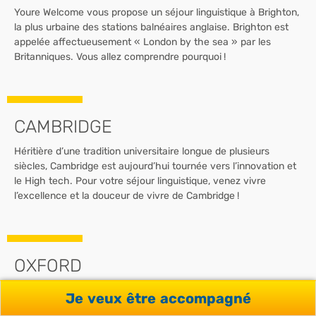
Youre Welcome vous propose un séjour linguistique à Brighton,
la plus urbaine des stations balnéaires anglaise. Brighton est
appelée affectueusement « London by the sea » par les
Britanniques. Vous allez comprendre pourquoi !
CAMBRIDGE
Héritière d’une tradition universitaire longue de plusieurs
siècles, Cambridge est aujourd’hui tournée vers l’innovation et
le High tech. Pour votre séjour linguistique, venez vivre
l’excellence et la douceur de vivre de Cambridge !
OXFORD
Si l’on pense Angleterre et études, on pense tout de suite à
Je veux être accompagné
Oxford. Oxford rime avec prestige et avec une tradition