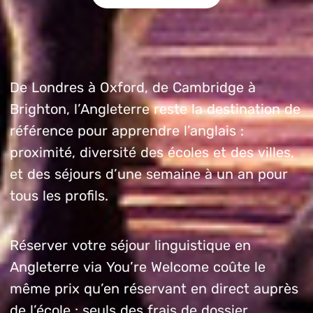
De Londres à Oxford, de Cambridge à
Brighton, l’Angleterre reste la destination de
référence pour apprendre l’anglais :
proximité, diversité des écoles et des villes,
et des séjours d’une semaine à un an pour
tous les profils.
Réserver votre séjour linguistique en
Angleterre via You’re Welcome coûte le
même prix qu’en réservant en direct auprès
de l’école : seuls des frais de dossier