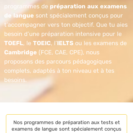
programmes de
préparation aux examens
de langue
sont spécialement conçus pour
t’accompagner vers ton objectif. Que tu aies
besoin d’une préparation intensive pour le
TOEFL
, le
TOEIC
, l’
IELTS
ou les examens de
Cambridge
(FCE, CAE, CPE), nous
proposons des parcours pédagogiques
complets, adaptés à ton niveau et à tes
besoins.
Nos programmes de préparation aux tests et
examens de langue sont spécialement conçus