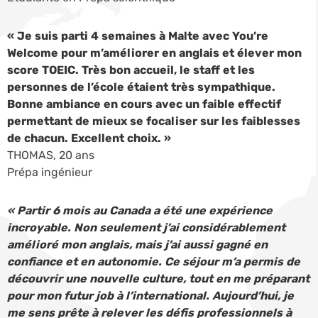
« Je suis parti 4 semaines à Malte avec You’re
Welcome pour m’améliorer en anglais et élever mon
score TOEIC. Très bon accueil, le staff et les
personnes de l’école étaient très sympathique.
Bonne ambiance en cours avec un faible effectif
permettant de mieux se focaliser sur les faiblesses
de chacun. Excellent choix. »
THOMAS, 20 ans
Prépa ingénieur
« Partir 6 mois au Canada a été une expérience
incroyable. Non seulement j’ai considérablement
amélioré mon anglais, mais j’ai aussi gagné en
confiance et en autonomie. Ce séjour m’a permis de
découvrir une nouvelle culture, tout en me préparant
pour mon futur job à l’international. Aujourd’hui, je
me sens prête à relever les défis professionnels à