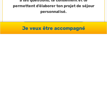
à tes questions, te conseillent et te
permettent d’élaborer ton projet de séjour
personnalisé.
Je veux être accompagné
JE DEMANDE CONSEIL
SATISFACTION
CLIENTS
96 %