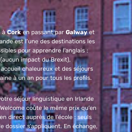
n
à
Cork
en passant par
Galway
et
Irlande est l’une des destinations les
sibles pour apprendre l’anglais :
(aucun impact du Brexit),
 accueil chaleureux et des séjours
ine à un an pour tous les profils.
otre séjour linguistique en Irlande
e Welcome coûte le même prix qu’en
en direct auprès de l’école : seuls
de dossier s’appliquent. En échange,