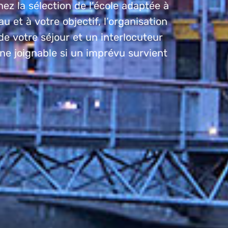
ez la sélection de l’école adaptée à
au et à votre objectif, l’organisation
e votre séjour et un interlocuteur
e joignable si un imprévu survient