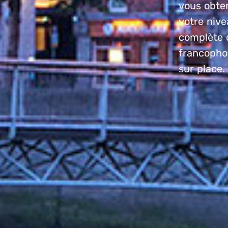
vous obten
votre nive
complète d
francophon
sur place.