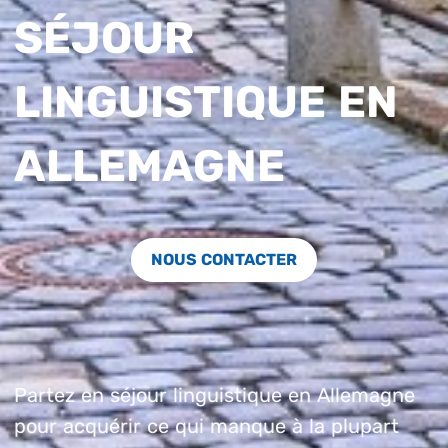
SÉJOUR
LINGUISTIQUE EN
ALLEMAGNE
NOUS CONTACTER
Partez en séjour linguistique en Allemagne
pour acquérir ce qui manque à la plupart