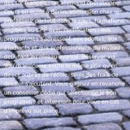
des CV français : un allemand opérationnel.
Cours en école à Berlin, immersion chez le
professeur partout dans le pays, formations
éligibles au CPF avec certification : nos
programmes s’adressent aux adultes, aux
étudiants et aux professionnels, du niveau
débutant au niveau avancé. Réserver via
You’re Welcome coûte le même prix qu’en
direct auprès de l’école, seuls des frais de
dossier s’ajoutent. Vous gagnez en revanche
un conseiller dédié qui sélectionne le bon
programme et intervient pour vous en cas
d’imprévu sur place.