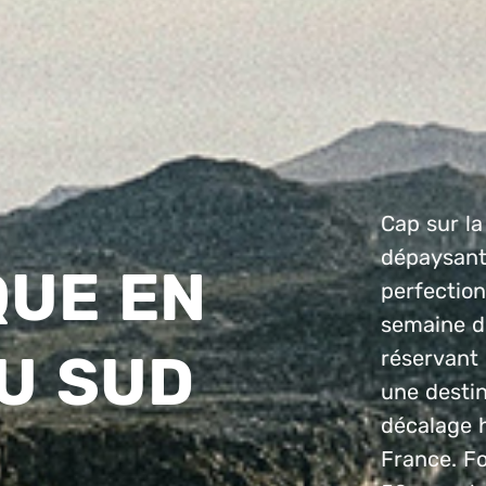
Cap sur la
dépaysant
QUE EN
perfection
semaine d
U SUD
réservant 
une destin
décalage 
France. Fo