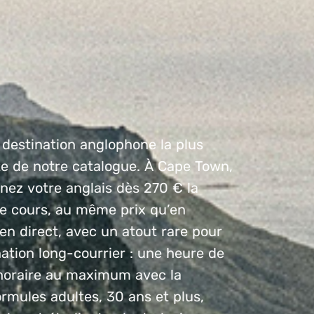
 destination anglophone la plus
e de notre catalogue. À Cape Town,
nez votre anglais dès 270 € la
e cours, au même prix qu’en
en direct, avec un atout rare pour
ation long-courrier : une heure de
horaire au maximum avec la
rmules adultes, 30 ans et plus,