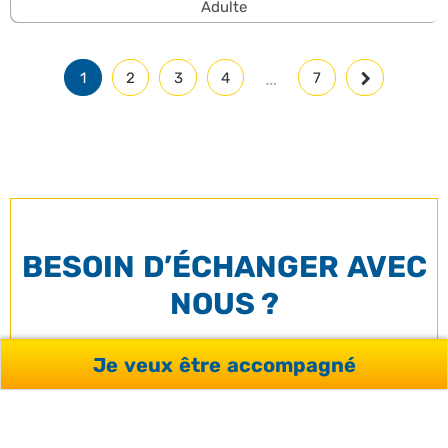
Adulte
…
1
2
3
4
7
BESOIN D’ÉCHANGER AVEC
NOUS ?
Je veux être accompagné
Nos conseillers sont à votre disposition pour vous
accompagner dans votre projet.