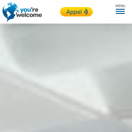
En immersion
Appel