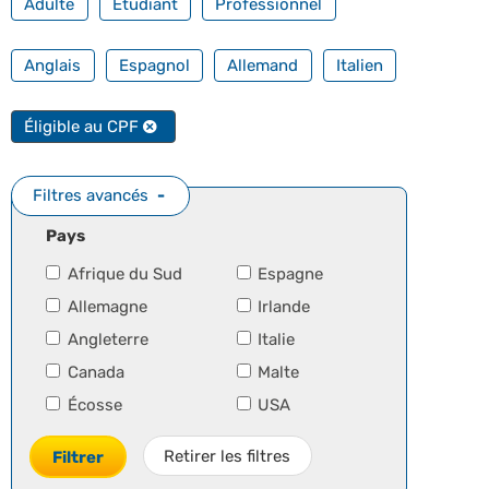
Adulte
Étudiant
Professionnel
FILTRER PAR TOUTES NOS LANGUES
Anglais
Espagnol
Allemand
Italien
FILTRER PAR FORMATION PROFESSIONNELLE
Éligible au CPF
Filtres avancés
Pays
Afrique du Sud
Espagne
Allemagne
Irlande
Angleterre
Italie
Canada
Malte
Écosse
USA
Retirer les filtres
Filtrer