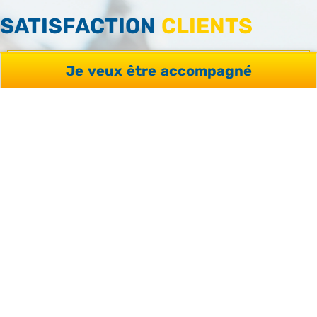
SATISFACTION
CLIENTS
Je veux être accompagné
96 %
SERVICES YOU’RE WELCOME
98 %
QUALITÉ SÉJOURS / FORMATIONS