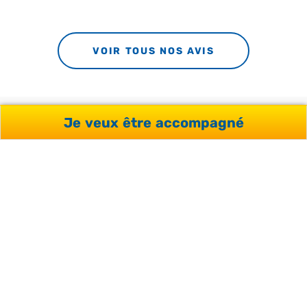
VOIR TOUS NOS AVIS
Je veux être accompagné
PRÊTS À DONNER VIE À
VOTRE PROJET ?
Profitez de l’aide de nos conseillers et d’une analyse
sur-mesure de votre projet, sans engagement et
gratuitement.