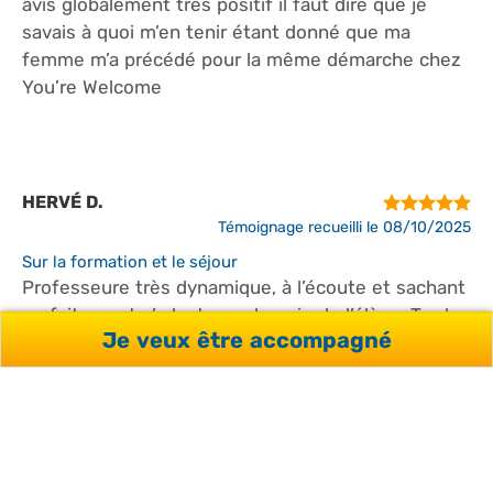
avis globalement très positif il faut dire que je
savais à quoi m’en tenir étant donné que ma
femme m’a précédé pour la même démarche chez
You’re Welcome
HERVÉ D.
Témoignage recueilli le 08/10/2025
Sur la formation et le séjour
Professeure très dynamique, à l’écoute et sachant
parfaitement s’adapter au besoin de l’élève. Top !
Je veux être accompagné
Sur l'accompagnement You're Welcome
Excellente réactivité et service très professionnel.
Rien à redire