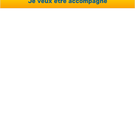
Je veux être accompagné
20 ANS D’EXPÉRIENCE
Plus de 20 ans à votre service et + de 10 000 séjours
organisés.