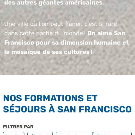
des autres géantes américaines
.
Une ville où l’on peut flâner, c’est si rare
dans cette partie du monde !
On aime San
Francisco pour sa dimension humaine et
la mosaïque de ses cultures !
NOS FORMATIONS ET
SÉJOURS À SAN FRANCISCO
FILTRER PAR
PROFILS
FILTRER PAR FO