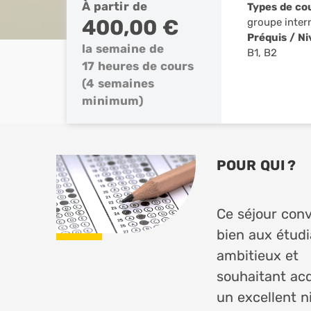
À partir de
Types de co
400,00 €
groupe inter
Préquis / N
la semaine de
B1, B2
17 heures de cours
(4 semaines
minimum)
POUR QUI ?
Ce séjour conv
bien aux étud
ambitieux et
souhaitant acq
un excellent n