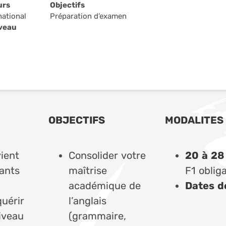
urs
Objectifs
national
Préparation d’examen
iveau
OBJECTIFS
MODALITES
ient
Consolider votre
20 à 28
iants
maîtrise
F1 obliga
académique de
Dates d
uérir
l’anglais
iveau
(grammaire,