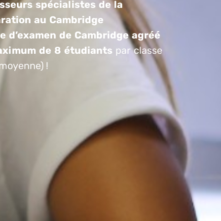
sseurs spécialistes de la
ration au Cambridge
e d’examen de Cambridge agréé
ximum de 8 étudiants
par classe
 moyenne) !