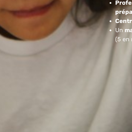
Profe
prépa
Centr
Un
ma
(5 en