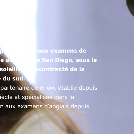
 préparation aux examens de
 au cœur de San Diego, sous le
soleillé et décontracté de la
e du sud.
partenaire de choix, établie depuis
ècle et spécialisée dans la
on aux examens d’anglais depuis