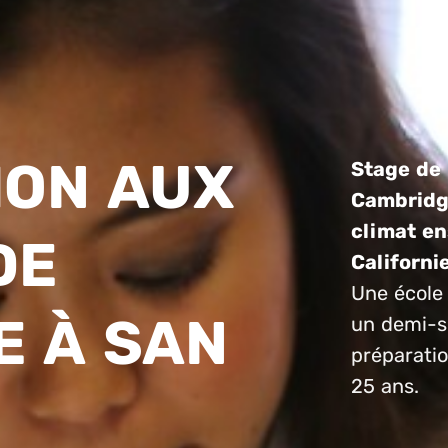
ION AUX
Stage de
Cambridge
climat en
DE
Californi
Une école 
E À SAN
un demi-si
préparati
25 ans.