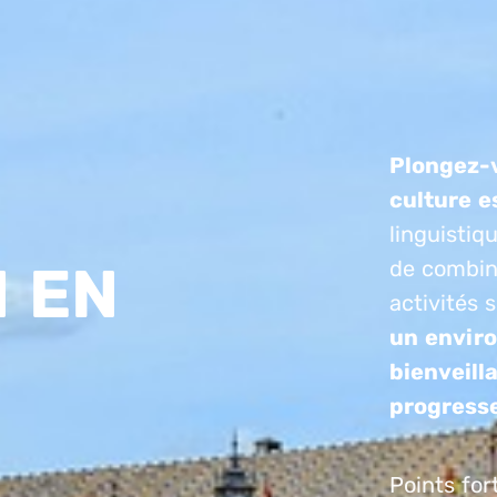
Plongez-v
culture e
linguistiq
 EN
de combine
activités s
un envir
bienveill
progresse
Points fort