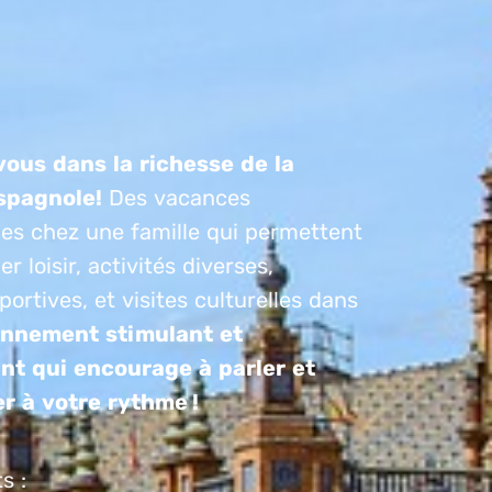
ous dans la richesse de la
spagnole!
Des vacances
ues chez une famille qui permettent
r loisir, activités diverses,
portives, et visites culturelles dans
onnement stimulant et
ant qui encourage à parler et
r à votre rythme !
s :