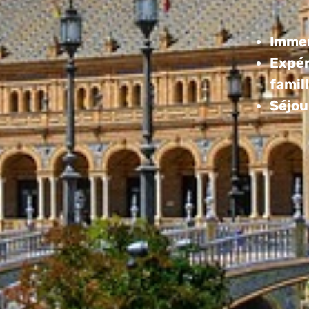
Imme
Expér
famil
Séjou