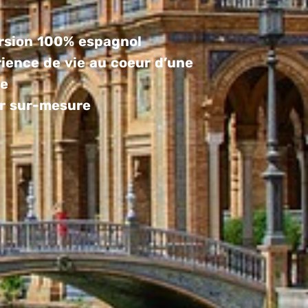
rsion 100% espagnol
ience de vie
au coeur d’une
le
r sur-mesure