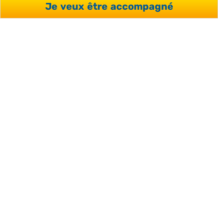
Je veux être accompagné
CERTIFICATIONS ET LABELS
QUALITÉ
Notre organisme a obtenu les labels et certifications
officiels de l’UNOSEL et Qualiopi.