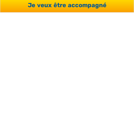
Je veux être accompagné
20 ANS D’EXPÉRIENCE
Plus de 20 ans à votre service et + de 10 000 séjours
organisés.
BESOIN DE CONSEILS ?