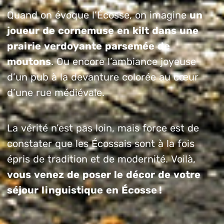
Quand on évoque l’Écosse, on imagine
un
joueur de cornemuse en kilt dans une
prairie verdoyante parsemée de
moutons
. Ou encore l’ambiance joyeuse
d’un pub à la devanture colorée au cœur
d’une rue médiévale.
La vérité n’est pas loin, mais force est de
constater que les Écossais sont à la fois
épris de tradition et de modernité. Voilà,
vous venez de poser le décor de votre
séjour linguistique en Écosse !