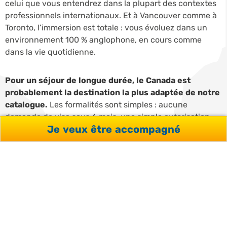
celui que vous entendrez dans la plupart des contextes
professionnels internationaux. Et à Vancouver comme à
Toronto, l’immersion est totale : vous évoluez dans un
environnement 100 % anglophone, en cours comme
dans la vie quotidienne.
Pour un séjour de longue durée, le Canada est
probablement la destination la plus adaptée de notre
catalogue.
Les formalités sont simples : aucune
demande de visa sous 6 mois, une simple autorisation
Je veux être accompagné
AVE en ligne (7 CAD, obtenue en quelques minutes). Au-
delà, le permis d’études ouvre l’accès au programme
Work & Study (Co-op), une exclusivité canadienne qui
permet d’alterner cours d’anglais et expérience
professionnelle rémunérée, un format qui n’existe ni aux
États-Unis ni au Royaume-Uni. Côté financement,
plusieurs de nos formations au Canada préparant aux
certifications (IELTS, TOEFL, TOEIC, Cambridge) sont
éligibles au CPF : votre compte formation peut couvrir