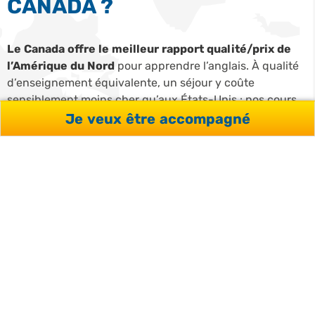
CANADA ?
Le Canada offre le meilleur rapport qualité/prix de
l’Amérique du Nord
pour apprendre l’anglais. À qualité
d’enseignement équivalente, un séjour y coûte
sensiblement moins cher qu’aux États-Unis : nos cours
démarrent à 287 € la semaine à Vancouver et Toronto, et
Je veux être accompagné
le coût de la vie sur place reste inférieur à celui des
grandes métropoles américaines.
L’accent canadien est un second argument décisif :
neutre, proche de l’anglais américain standard, c’est
celui que vous entendrez dans la plupart des contextes
professionnels internationaux. Et à Vancouver comme à
Toronto, l’immersion est totale : vous évoluez dans un
environnement 100 % anglophone, en cours comme
dans la vie quotidienne.
Pour un séjour de longue durée, le Canada est