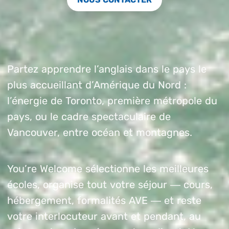
Partez apprendre l’anglais dans le pays le
plus accueillant d’Amérique du Nord :
l’énergie de Toronto, première métropole du
pays, ou le cadre spectaculaire de
Vancouver, entre océan et montagnes.
You’re Welcome sélectionne les meilleures
écoles, organise tout votre séjour — cours,
hébergement, formalités AVE — et reste
votre interlocuteur avant et pendant, au