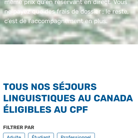
même prix qu’en réservant en direct. Vous
ne payez que des frais de dossier ; le reste,
c’est de l’accompagnement en plus.
TOUS NOS SÉJOURS
LINGUISTIQUES AU CANADA
ÉLIGIBLES AU CPF
FILTRER PAR
PROFILS
Adulte
Étudiant
Professionnel