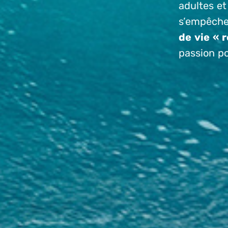
adultes et
s’empêch
de vie « r
passion pou