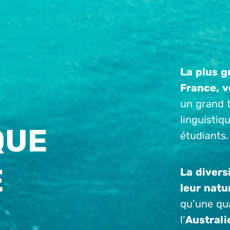
La plus g
France, v
un grand t
linguistiq
QUE
étudiants.
E
La divers
leur natu
qu’une qua
l’
Australi