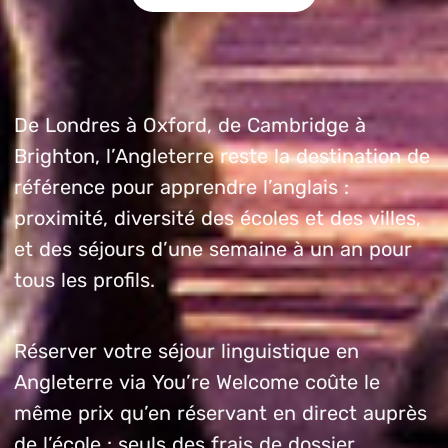
De Londres à Oxford, de Cambridge à
Brighton, l’Angleterre reste la destination de
référence pour apprendre l’anglais :
proximité, diversité des écoles et des villes,
et des séjours d’une semaine à un an pour
tous les profils.
Réserver votre séjour linguistique en
Angleterre via You’re Welcome coûte le
même prix qu’en réservant en direct auprès
de l’école : seuls des frais de dossier