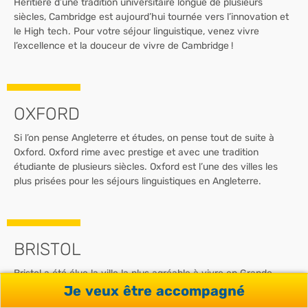
Héritière d’une tradition universitaire longue de plusieurs
siècles, Cambridge est aujourd’hui tournée vers l’innovation et
le High tech. Pour votre séjour linguistique, venez vivre
l’excellence et la douceur de vivre de Cambridge !
OXFORD
Si l’on pense Angleterre et études, on pense tout de suite à
Oxford. Oxford rime avec prestige et avec une tradition
étudiante de plusieurs siècles. Oxford est l’une des villes les
plus prisées pour les séjours linguistiques en Angleterre.
BRISTOL
Bristol a été élue la ville la plus agréable à vivre en Grande-
Bretagne en 2014 et 2017. Autant dire que cette ville
Je veux être accompagné
universitaire et très tendance a des arguments à faire valoir