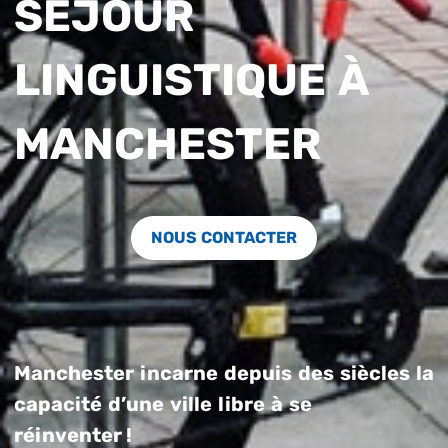
SÉJOUR
LINGUISTIQUE À
MANCHESTER
NOUS CONTACTER
Manchester incarne depuis des siècles la
capacité d’une ville libre à se
réinventer !